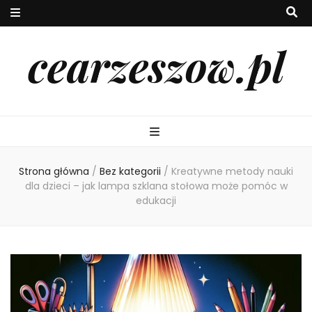
cearzeszow.pl
Strona główna
/
Bez kategorii
/
Kreatywne metody nauki
dla dzieci – jak lampa szklana stołowa może pomóc w
edukacji