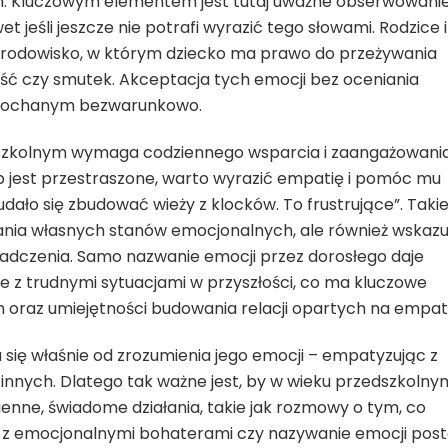
h. Kluczowym elementem jest tutaj uważne obserwowanie
et jeśli jeszcze nie potrafi wyrazić tego słowami. Rodzice i
środowisko, w którym dziecko ma prawo do przeżywania
ść czy smutek. Akceptacja tych emocji bez oceniania
i kochanym bezwarunkowo.
dszkolnym wymaga codziennego wsparcia i zaangażowani
 lub jest przestraszone, warto wyrazić empatię i pomóc mu
 udało się zbudować wieży z klocków. To frustrujące”. Taki
ania własnych stanów emocjonalnych, ale również wskazu
iadczenia. Samo nazwanie emocji przez dorosłego daje
ie z trudnymi sytuacjami w przyszłości, co ma kluczowe
 oraz umiejętności budowania relacji opartych na empati
 się właśnie od zrozumienia jego emocji – empatyzując z
innych. Dlatego tak ważne jest, by w wieku przedszkolny
nne, świadome działania, takie jak rozmowy o tym, co
k z emocjonalnymi bohaterami czy nazywanie emocji post