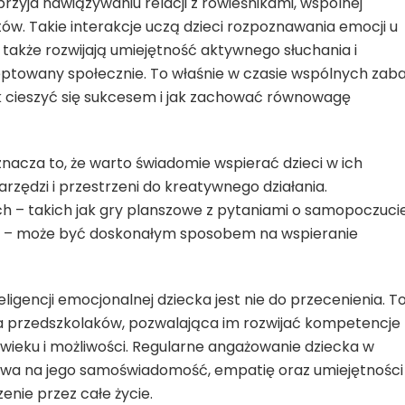
rzyja nawiązywaniu relacji z rówieśnikami, wspólnej
tów. Takie interakcje uczą dzieci rozpoznawania emocji u
 także rozwijają umiejętność aktywnego słuchania i
ptowany społecznie. To właśnie w czasie wspólnych zab
 jak cieszyć się sukcesem i jak zachować równowagę
znacza to, że warto świadomie wspierać dzieci w ich
zędzi i przestrzeni do kreatywnego działania.
– takich jak gry planszowe z pytaniami o samopoczuci
ego – może być doskonałym sposobem na wspieranie
ligencji emocjonalnej dziecka jest nie do przecenienia. T
dla przedszkolaków, pozwalająca im rozwijać kompetencje
ieku i możliwości. Regularne angażowanie dziecka w
wa na jego samoświadomość, empatię oraz umiejętności
nie przez całe życie.