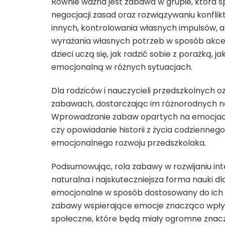
Równie ważna jest zabawa w grupie, która sp
negocjacji zasad oraz rozwiązywaniu konflik
innych, kontrolowania własnych impulsów, a
wyrażania własnych potrzeb w sposób akce
dzieci uczą się, jak radzić sobie z porażką,
emocjonalną w różnych sytuacjach.
Dla rodziców i nauczycieli przedszkolnych o
zabawach, dostarczając im różnorodnych nar
Wprowadzanie zabaw opartych na emocjach 
czy opowiadanie historii z życia codzienn
emocjonalnego rozwoju przedszkolaka.
Podsumowując, rola zabawy w rozwijaniu inte
naturalna i najskuteczniejsza forma nauki 
emocjonalne w sposób dostosowany do ich w
zabawy wspierające emocje znacząco wpły
społeczne, które będą miały ogromne znacze