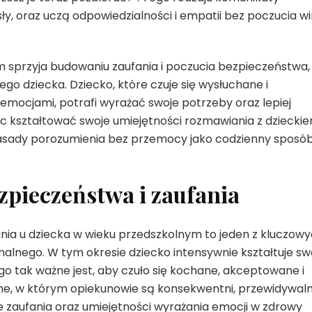
y, oraz uczą odpowiedzialności i empatii bez poczucia w
sprzyja budowaniu zaufania i poczucia bezpieczeństwa,
 dziecka. Dziecko, które czuje się wysłuchane i
 emocjami, potrafi wyrażać swoje potrzeby oraz lepiej
ięc kształtować swoje umiejętności rozmawiania z dziecki
zasady porozumienia bez przemocy jako codzienny sposó
pieczeństwa i zaufania
nia u dziecka w wieku przedszkolnym to jeden z kluczow
lnego. W tym okresie dziecko intensywnie kształtuje sw
ego tak ważne jest, aby czuło się kochane, akceptowane i
e, w którym opiekunowie są konsekwentni, przewidywalni
ie zaufania oraz umiejętności wyrażania emocji w zdrowy