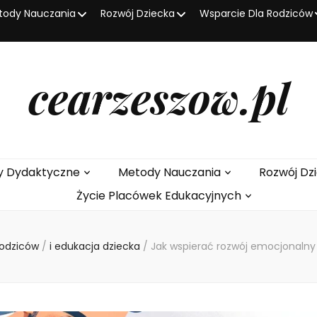
tody Nauczania
Rozwój Dziecka
Wsparcie Dla Rodziców
cearzeszow.pl
y Dydaktyczne
Metody Nauczania
Rozwój Dz
Życie Placówek Edukacyjnych
Rodziców
/
i edukacja dziecka
/
Jak wspierać rozwój emocjonalny