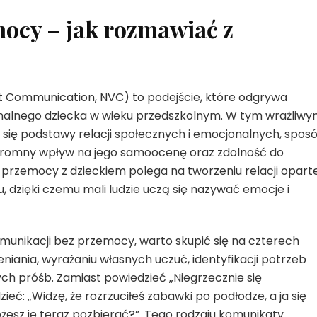
ocy – jak rozmawiać z
t Communication, NVC) to podejście, które odgrywa
onalnego dziecka w wieku przedszkolnym. W tym wrażliw
ą się podstawy relacji społecznych i emocjonalnych, sposó
 ogromny wpływ na jego samoocenę oraz zdolność do
 przemocy z dzieckiem polega na tworzeniu relacji oparte
, dzięki czemu mali ludzie uczą się nazywać emocje i
unikacji bez przemocy, warto skupić się na czterech
iania, wyrażaniu własnych uczuć, identyfikacji potrzeb
h próśb. Zamiast powiedzieć „Niegrzecznie się
zieć: „Widzę, że rozrzuciłeś zabawki po podłodze, a ja się
żesz je teraz pozbierać?”. Tego rodzaju komunikaty