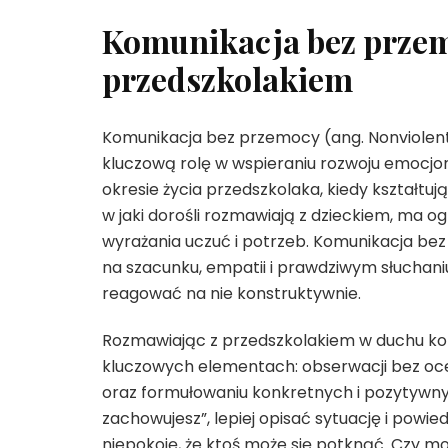
Komunikacja bez przem
przedszkolakiem
Komunikacja bez przemocy (ang. Nonviolen
kluczową rolę w wspieraniu rozwoju emocj
okresie życia przedszkolaka, kiedy kształtuj
w jaki dorośli rozmawiają z dzieckiem, ma
wyrażania uczuć i potrzeb. Komunikacja bez
na szacunku, empatii i prawdziwym słuchaniu
reagować na nie konstruktywnie.
Rozmawiając z przedszkolakiem w duchu kom
kluczowych elementach: obserwacji bez ocen
oraz formułowaniu konkretnych i pozytywnyc
zachowujesz”, lepiej opisać sytuację i powied
niepokoję, że ktoś może się potknąć. Czy mo