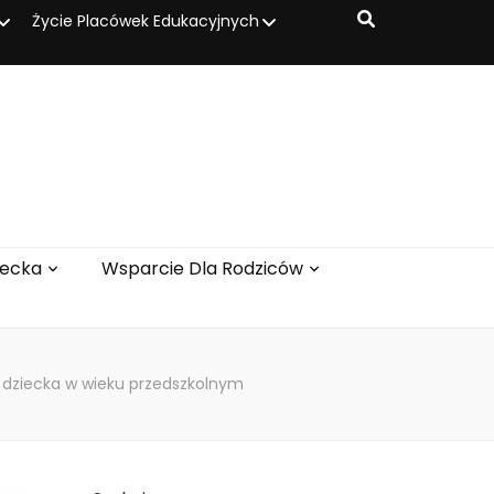
Życie Placówek Edukacyjnych
iecka
Wsparcie Dla Rodziców
 dziecka w wieku przedszkolnym