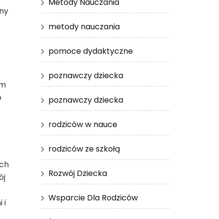
Metody Nauczania
iny
metody nauczania
pomoce dydaktyczne
poznawczy dziecka
em
b
poznawczy dziecka
rodziców w nauce
rodziców ze szkołą
ych
Rozwój Dziecka
ój
Wsparcie Dla Rodziców
 i