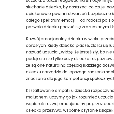
uczucia, a także reagować na emocje innyc
słuchanie dziecka, by dostrzec, co czuje, naw
opiekunowie powinni stwarzać bezpieczne 
całego spektrum emocji — od radości po zło
pozwala dziecku poczuć się zrozumianym 
Rozwój emocjonalny dziecka w wieku prze
dorosłych. Kiedy dziecko płacze, złości się
nazwać uczucia: „Widzę, że jesteś zły, bo nie
podejście nie tylko uczy dziecko rozpoznaw
że są one naturalną częścią ludzkiego dośw
dziecku narzędzia do lepszego radzenia sob
znaczenie dla jego kompetencji społecznych
Kształtowanie empatii u dziecka rozpoczyna
maluchem, uczymy go jak rozumieć uczucia 
wspierać rozwój emocjonalny poprzez codzie
dziecko przeżywa, wspólne czytanie książe