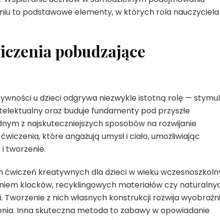
niu to podstawowe elementy, w których rola nauczyciela
iczenia pobudzające
ywności u dzieci odgrywa niezwykle istotną rolę — stymul
ntelektualny oraz buduje fundamenty pod przyszłe
nym z najskuteczniejszych sposobów na rozwijanie
wiczenia, które angażują umysł i ciało, umożliwiając
 tworzenie.
h ćwiczeń kreatywnych dla dzieci w wieku wczesnoszkol
aniem klocków, recyklingowych materiałów czy naturalny
ki. Tworzenie z nich własnych konstrukcji rozwija wyobraźn
enia. Inna skuteczna metoda to zabawy w opowiadanie