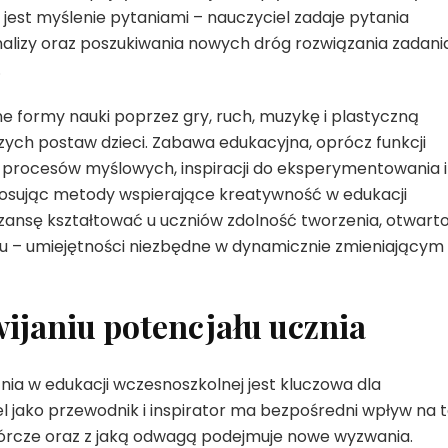
jest myślenie pytaniami – nauczyciel zadaje pytania
 analizy oraz poszukiwania nowych dróg rozwiązania zadani
.
 formy nauki poprzez gry, ruch, muzykę i plastyczną
czych postaw dzieci. Zabawa edukacyjna, oprócz funkcji
cji procesów myślowych, inspiracji do eksperymentowania i
osując metody wspierające kreatywność w edukacji
zansę kształtować u uczniów zdolność tworzenia, otwart
u – umiejętności niezbędne w dynamicznie zmieniającym 
wijaniu potencjału ucznia
znia w edukacji wczesnoszkolnej jest kluczowa dla
l jako przewodnik i inspirator ma bezpośredni wpływ na t
wórcze oraz z jaką odwagą podejmuje nowe wyzwania.