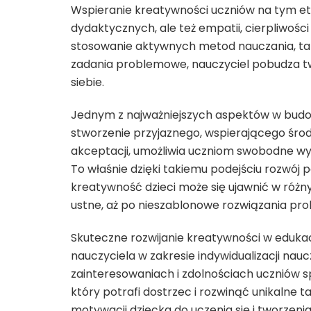
Wspieranie kreatywności uczniów na tym e
dydaktycznych, ale też empatii, cierpliwośc
stosowanie aktywnych metod nauczania, tak
zadania problemowe, nauczyciel pobudza tw
siebie.
Jednym z najważniejszych aspektów w budow
stworzenie przyjaznego, wspierającego środo
akceptacji, umożliwia uczniom swobodne wy
To właśnie dzięki takiemu podejściu rozwój 
kreatywność dzieci może się ujawnić w róż
ustne, aż po nieszablonowe rozwiązania 
Skuteczne rozwijanie kreatywności w eduka
nauczyciela w zakresie indywidualizacji nau
zainteresowaniach i zdolnościach uczniów s
który potrafi dostrzec i rozwinąć unikalne 
motywacji dziecka do uczenia się i tworze