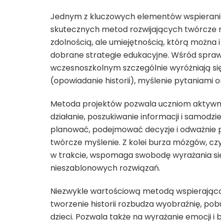
Jednym z kluczowych elementów wspierania 
skutecznych metod rozwijających twórcze my
zdolnością, ale umiejętnością, którą można
dobrane strategie edukacyjne. Wśród spra
wczesnoszkolnym szczególnie wyróżniają się
(opowiadanie historii), myślenie pytaniami
Metoda projektów pozwala uczniom aktywnie
działanie, poszukiwanie informacji i samodz
planować, podejmować decyzje i odważnie p
twórcze myślenie. Z kolei burza mózgów, c
w trakcie, wspomaga swobodę wyrażania się 
nieszablonowych rozwiązań.
Niezwykle wartościową metodą wspierającą r
tworzenie historii rozbudza wyobraźnię, po
dzieci. Pozwala także na wyrażanie emocji i