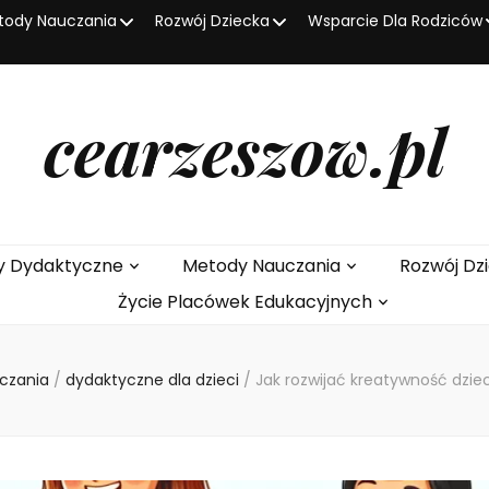
tody Nauczania
Rozwój Dziecka
Wsparcie Dla Rodziców
cearzeszow.pl
y Dydaktyczne
Metody Nauczania
Rozwój Dz
Życie Placówek Edukacyjnych
czania
/
dydaktyczne dla dzieci
/
Jak rozwijać kreatywność dzie