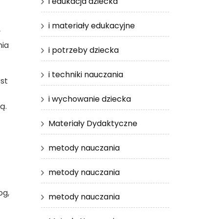
i edukacja dziecka
i materiały edukacyjne
y
nia
i potrzeby dziecka
i techniki nauczania
st
i wychowanie dziecka
ą.
Materiały Dydaktyczne
metody nauczania
metody nauczania
og,
metody nauczania