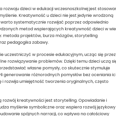
rozwoju dzieci w edukacji wczesnoszkolnej jest stosowa
ślenie. Kreatywność u dzieci nie jest jedynie wrodzoną
 i warto systematycznie rozwijać poprzez odpowiednio
wdzonych metod wspierających kreatywność dzieci w wi
: metoda projektów, burza mózgów, storytelling
 oraz pedagogika zabawy.
 uczestniczyć w procesie edukacyjnym, ucząc się przez
ielne rozwiązywanie problemów. Dzięki temu dzieci uczą si
rzedstawiać własne pomysły, co skutecznie stymuluje
zyli generowanie różnorodnych pomysłów bez oceniania ic
i rozwija umiejętność tworzenia oryginalnych, często
ozwój kreatywności jest storytelling. Opowiadanie i
budza myślenie symboliczne oraz wspiera rozwój językowy
 budowanie spójnych narracji, co wpływa na całościowy