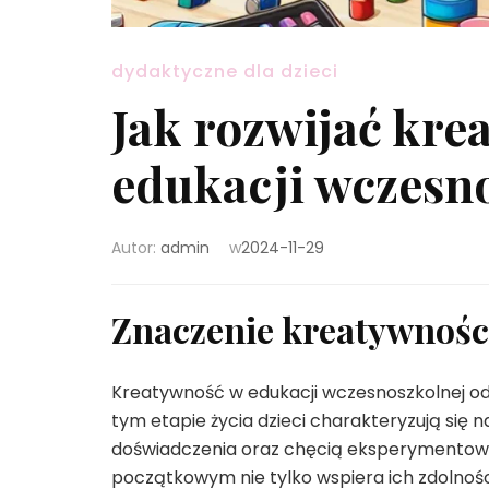
dydaktyczne dla dzieci
Jak rozwijać kre
edukacji wczesn
Autor:
admin
w
2024-11-29
Znaczenie kreatywnośc
Kreatywność w edukacji wczesnoszkolnej od
tym etapie życia dzieci charakteryzują się 
doświadczenia oraz chęcią eksperymentowan
początkowym nie tylko wspiera ich zdolnoś