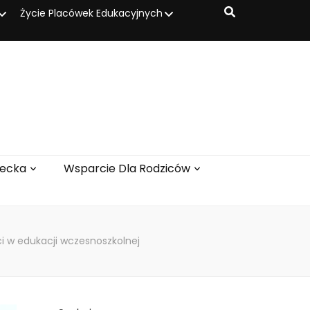
Życie Placówek Edukacyjnych
iecka
Wsparcie Dla Rodziców
ci w edukacji wczesnoszkolnej