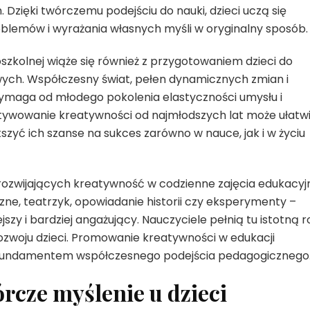
Dzięki twórczemu podejściu do nauki, dzieci uczą się
blemów i wyrażania własnych myśli w oryginalny sposób.
zkolnej wiąże się również z przygotowaniem dzieci do
ych. Współczesny świat, pełen dynamicznych zmian i
ymaga od młodego pokolenia elastyczności umysłu i
ltywowanie kreatywności od najmłodszych lat może ułatw
szyć ich szanse na sukces zarówno w nauce, jak i w życiu
rozwijających kreatywność w codzienne zajęcia edukacyj
zne, teatrzyk, opowiadanie historii czy eksperymenty –
ejszy i bardziej angażujący. Nauczyciele pełnią tu istotną r
rozwoju dzieci. Promowanie kreatywności w edukacji
cz fundamentem współczesnego podejścia pedagogicznego
rcze myślenie u dzieci