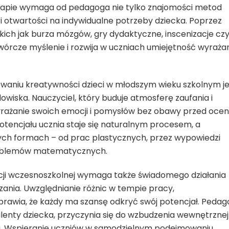
tapie wymaga od pedagoga nie tylko znajomości metod
i i otwartości na indywidualne potrzeby dziecka. Poprzez
ich jak burza mózgów, gry dydaktyczne, inscenizacje cz
órcze myślenie i rozwija w uczniach umiejętność wyraża
aniu kreatywności dzieci w młodszym wieku szkolnym je
wiska. Nauczyciel, który buduje atmosferę zaufania i
rażanie swoich emocji i pomysłów bez obawy przed ocen
potencjału ucznia staje się naturalnym procesem, a
nych formach – od prac plastycznych, przez wypowiedzi
problemów matematycznych.
cji wczesnoszkolnej wymaga także świadomego działania
czania. Uwzględnianie różnic w tempie pracy,
prawia, że każdy ma szansę odkryć swój potencjał. Pedag
talenty dziecka, przyczynia się do wzbudzenia wewnętrznej
nia. Wspieranie uczniów w samodzielnym podejmowaniu