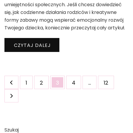
umiejętności społecznych. Jeśli chcesz dowiedzieć
się, jak codzienne działania rodziców i kreatywne
formy zabawy mogą wspierać emocjonalny rozwój
Twojego dziecka, koniecznie przeczytaj cały artykuł.
CZYTAJ DALEJ
Stronicowanie
Strona
Strona
Strona
Strona
Strona
1
2
3
4
…
12
wpisów
Szukaj